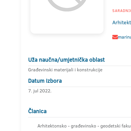
SARADNIK
Arhitek
marina
Uža naučna/umjetnička oblast
Građevinski materijali i konstrukcije
Datum izbora
7. jul 2022.
Članica
Arhitektonsko - građevinsko - geodetski fakul