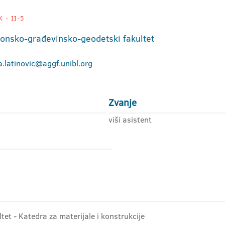
 - II-5
tonsko-građevinsko-geodetski fakultet
.latinovic@aggf.unibl.org
Zvanje
viši asistent
tet - Katedra za materijale i konstrukcije