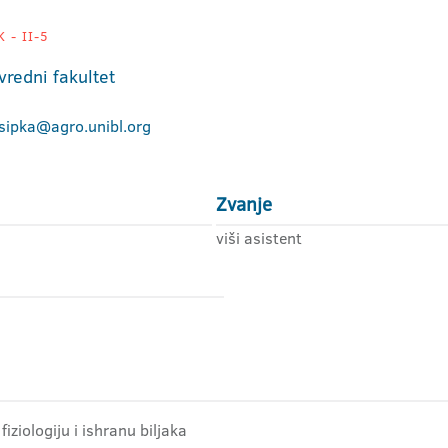
 - II-5
vredni fakultet
.sipka@agro.unibl.org
Zvanje
viši asistent
fiziologiju i ishranu biljaka