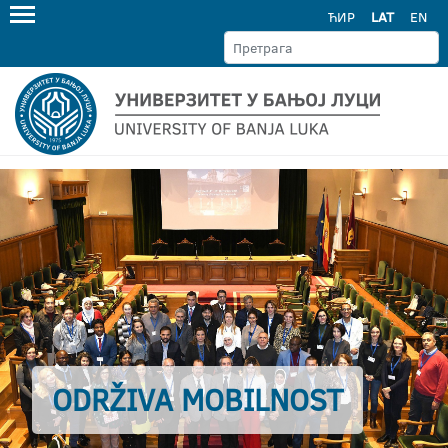
ЋИР
LAT
EN
ODRŽIVA MOBILNOST