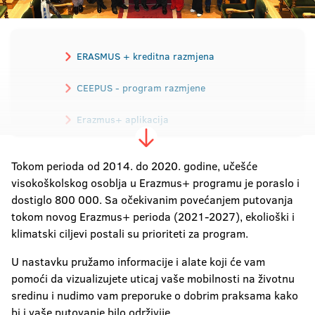
ERASMUS + kreditna razmjena
CEEPUS - program razmjene
Erazmus+ aplikacija
Održiva mobilnost
Tokom perioda od 2014. do 2020. godine, učešće
visokoškolskog osoblja u Erazmus+ programu je poraslo i
Iskustva sa razmjene
dostiglo 800 000. Sa očekivanim povećanjem putovanja
tokom novog Erazmus+ perioda (2021-2027), ekolioški i
Viza i privremeni boravak
klimatski ciljevi postali su prioriteti za program.
Kurs srpskog jezika za strance
U nastavku pružamo informacije i alate koji će vam
pomoći da vizualizujete uticaj vaše mobilnosti na životnu
sredinu i nudimo vam preporuke o dobrim praksama kako
bi i vaše putovanje bilo održivije.