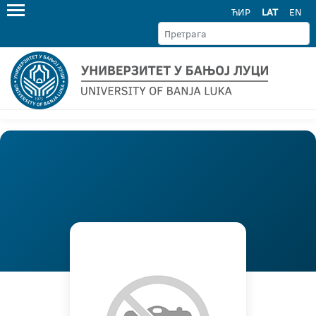
ЋИР
LAT
EN