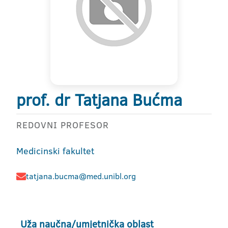
prof. dr Tatjana Bućma
REDOVNI PROFESOR
Medicinski fakultet
tatjana.bucma@med.unibl.org
Uža naučna/umjetnička oblast