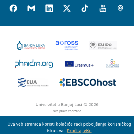
Univerzitet u Banjoj Luci © 2026
Sva prava zadržana
Ova veb stranica koristi kolačiće radi poboljšanja korisničkog
iskustva.
Pročitaj više