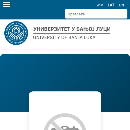
ЋИР
LAT
EN