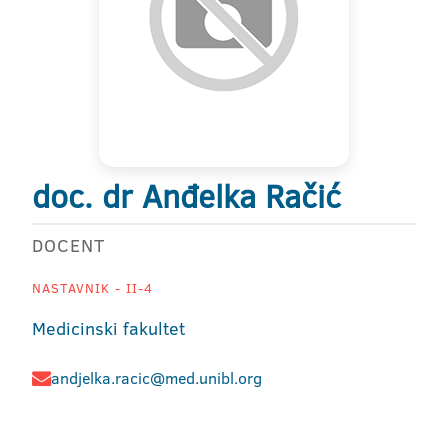
doc. dr Anđelka Račić
DOCENT
NASTAVNIK - II-4
Medicinski fakultet
andjelka.racic@med.unibl.org