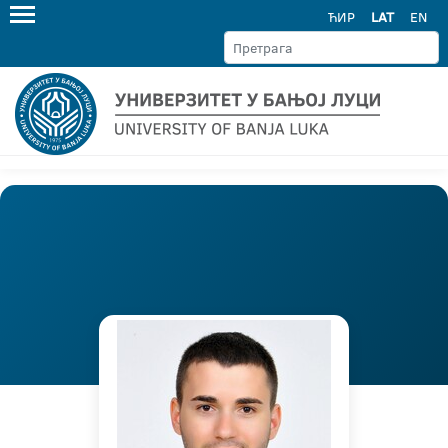
ЋИР
LAT
EN