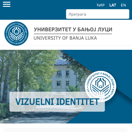
ЋИР
LAT
EN
VIZUELNI IDENTITET