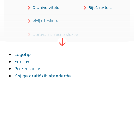
O Univerzitetu
Riječ rektora
Vizija i misija
Uprava i stručne službe
Istorijat
Propisi
Logotipi
Fontovi
Alumni
Akreditacija
Prezentacije
Javne nabavke
Donatori
Knjiga grafičkih standarda
Fotogalerija
Video galerija
Vizuelni identitet
Kontakt