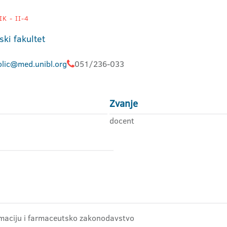
K - II-4
ski fakultet
olic@med.unibl.org
051/236-033
Zvanje
docent
armaciju i farmaceutsko zakonodavstvo