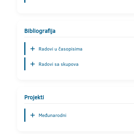
Bibliografija
Radovi u časopisima
Radovi sa skupova
Projekti
Međunarodni