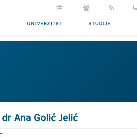
UNIVERZITET
STUDIJE
 dr Ana Golić Jelić
T