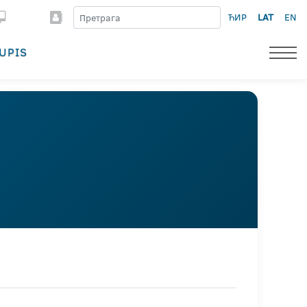
ЋИР
LAT
EN
UPIS