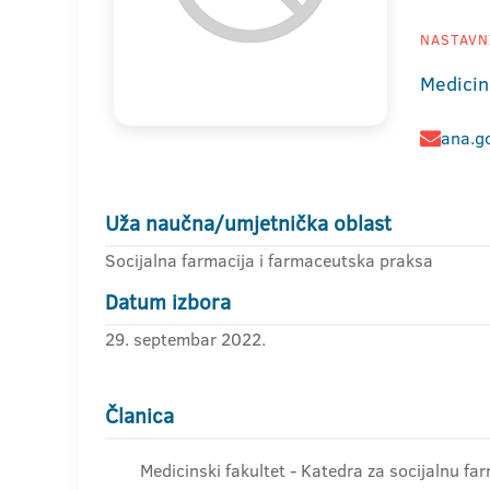
NASTAVNI
Medicin
ana.g
Uža naučna/umjetnička oblast
Socijalna farmacija i farmaceutska praksa
Datum izbora
29. septembar 2022.
Članica
Medicinski fakultet - Katedra za socijalnu f