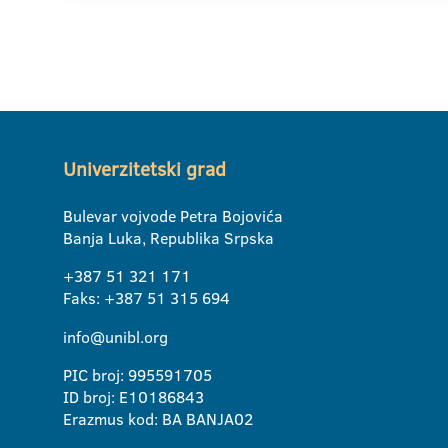
Univerzitetski grad
Bulevar vojvode Petra Bojovića
Banja Luka, Republika Srpska
+387 51 321 171
Faks: +387 51 315 694
info@unibl.org
PIC broj: 995591705
ID broj: E10186843
Erazmus kod: BA BANJA02