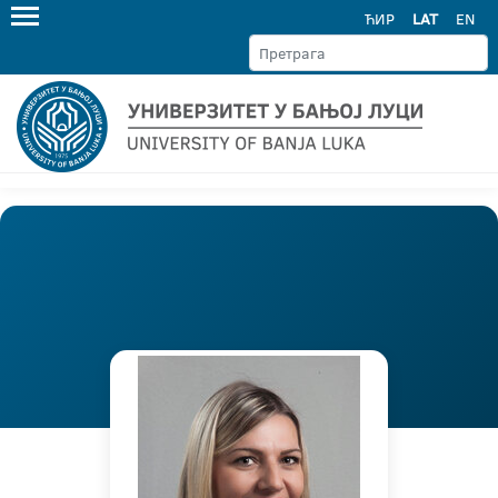
ЋИР
LAT
EN