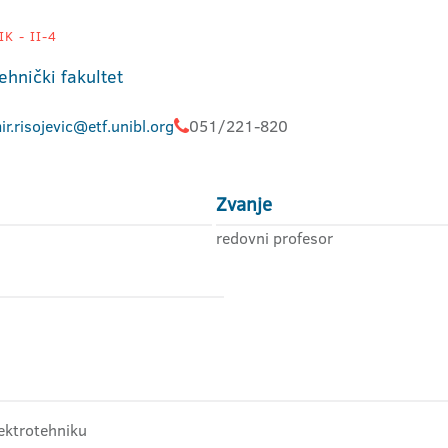
K - II-4
ehnički fakultet
ir.risojevic@etf.unibl.org
051/221-820
Zvanje
redovni profesor
lektrotehniku