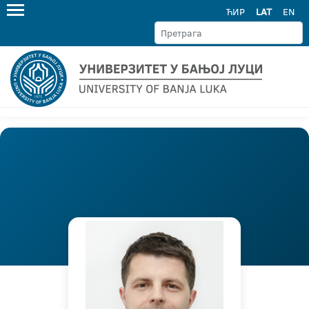
ЋИР
LAT
EN