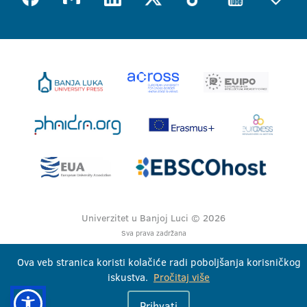
Univerzitet u Banjoj Luci © 2026
Sva prava zadržana
Ova veb stranica koristi kolačiće radi poboljšanja korisničkog
iskustva.
Pročitaj više
Prihvati