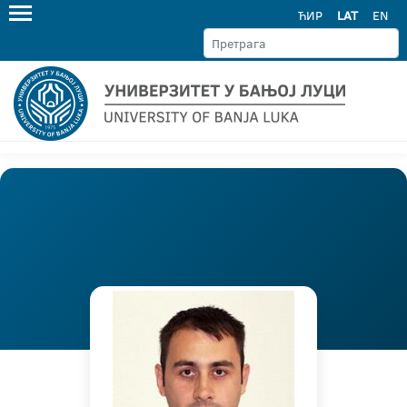
ЋИР
LAT
EN