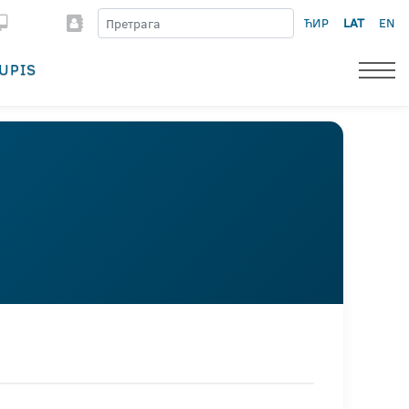
ЋИР
LAT
EN
UPIS