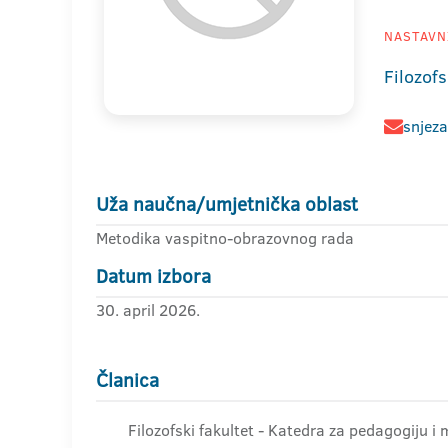
NASTAVNI
Filozofs
snjeza
Uža naučna/umjetnička oblast
Metodika vaspitno-obrazovnog rada
Datum izbora
30. april 2026.
Članica
Filozofski fakultet - Katedra za pedagogiju i