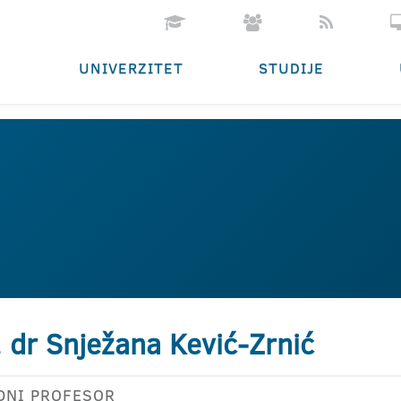
UNIVERZITET
STUDIJE
. dr Snježana Kević-Zrnić
DNI PROFESOR