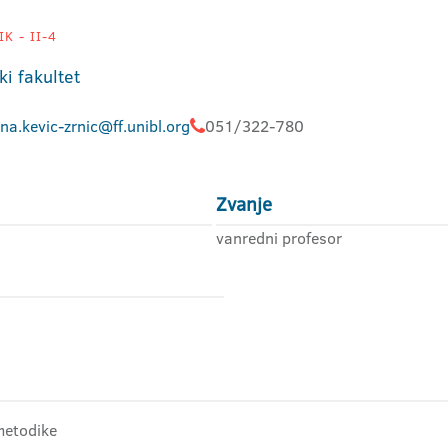
K - II-4
ki fakultet
na.kevic-zrnic@ff.unibl.org
051/322-780
Zvanje
vanredni profesor
 metodike