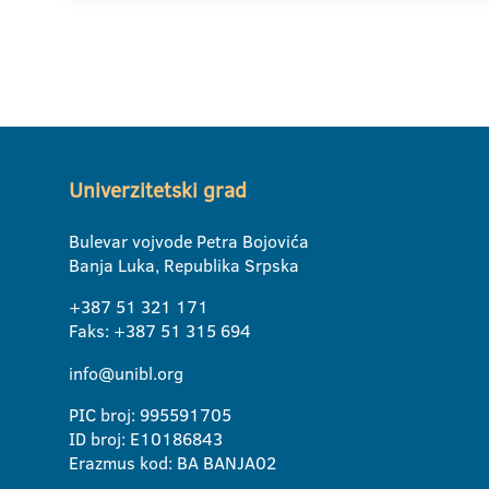
Univerzitetski grad
Bulevar vojvode Petra Bojovića
Banja Luka, Republika Srpska
+387 51 321 171
Faks: +387 51 315 694
info@unibl.org
PIC broj: 995591705
ID broj: E10186843
Erazmus kod: BA BANJA02