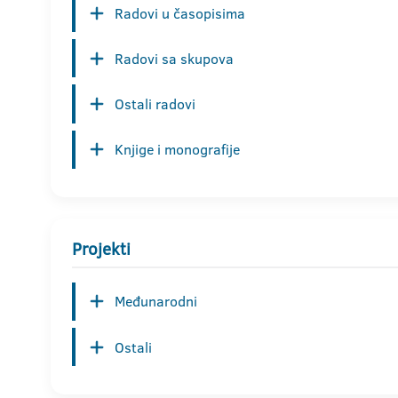
Radovi u časopisima
Radovi sa skupova
Ostali radovi
Knjige i monografije
Projekti
Međunarodni
Ostali