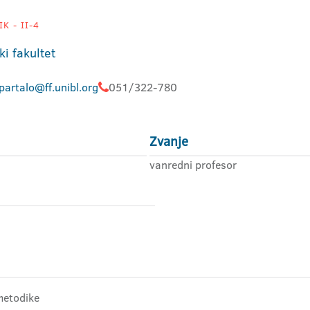
K - II-4
ki fakultet
partalo@ff.unibl.org
051/322-780
Zvanje
vanredni profesor
 metodike