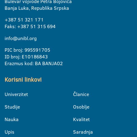
Bulevar vojvode Petra Bojovića
Banja Luka, Republika Srpska
+387 51 321 171
Faks: +387 51 315 694
info@unibl.org
PIC broj: 995591705
ID broj: E10186843
Erazmus kod: BA BANJA02
Korisni linkovi
Univerzitet
Članice
Studije
Osoblje
Nauka
Kvalitet
Upis
Saradnja