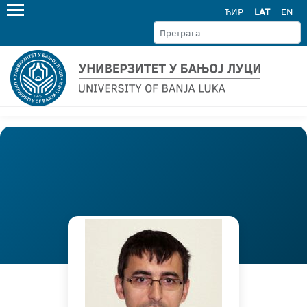
ЋИР
LAT
EN