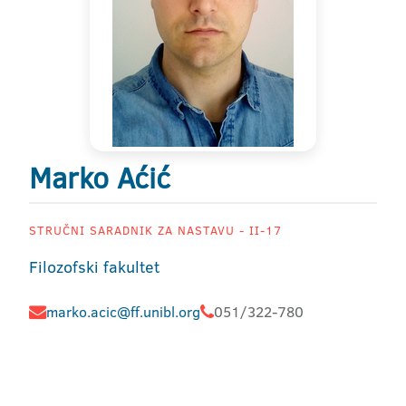
Marko Aćić
STRUČNI SARADNIK ZA NASTAVU - II-17
Filozofski fakultet
marko.acic@ff.unibl.org
051/322-780