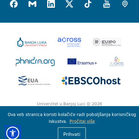
Univerzitet u Banjoj Luci © 2026
Sva prava zadržana
Ova veb stranica koristi kolačiće radi poboljšanja korisničkog
iskustva.
Pročitaj više
Prihvati