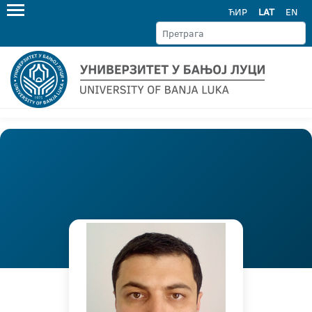
ЋИР
LAT
EN