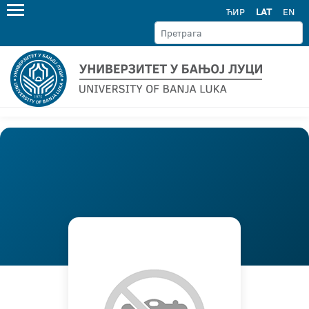
ЋИР
LAT
EN