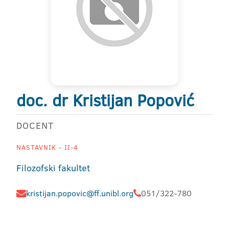
doc. dr Kristijan Popović
DOCENT
NASTAVNIK - II-4
Filozofski fakultet
kristijan.popovic@ff.unibl.org
051/322-780