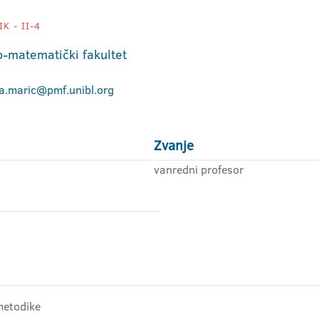
K - II-4
o-matematički fakultet
na.maric@pmf.unibl.org
Zvanje
vanredni profesor
 metodike