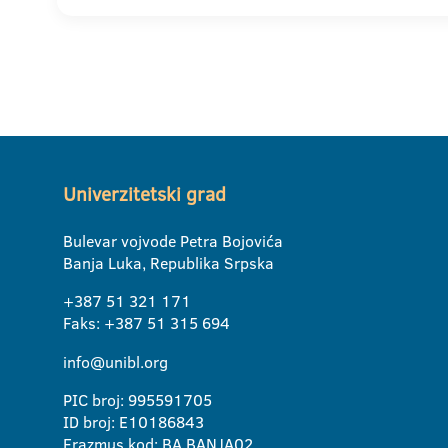
Univerzitetski grad
Bulevar vojvode Petra Bojovića
Banja Luka, Republika Srpska
+387 51 321 171
Faks: +387 51 315 694
info@unibl.org
PIC broj: 995591705
ID broj: E10186843
Erazmus kod: BA BANJA02