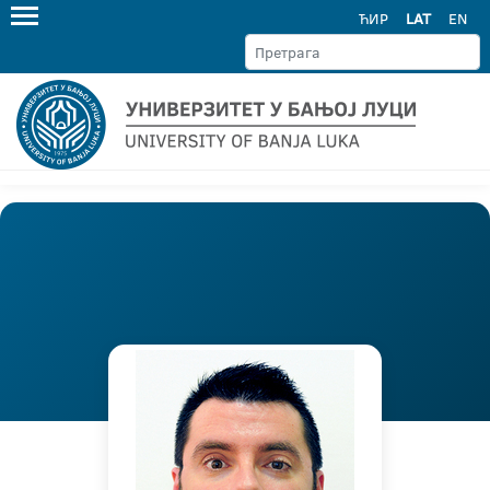
ЋИР
LAT
EN