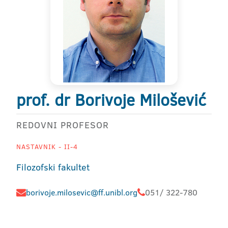
prof. dr Borivoje Milošević
REDOVNI PROFESOR
NASTAVNIK - II-4
Filozofski fakultet
borivoje.milosevic@ff.unibl.org
051/ 322-780