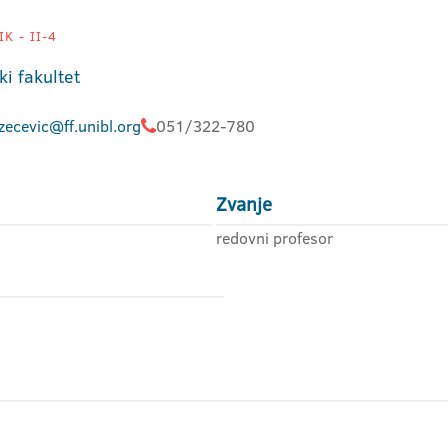
K - II-4
ki fakultet
zecevic@ff.unibl.org
051/322-780
Zvanje
redovni profesor