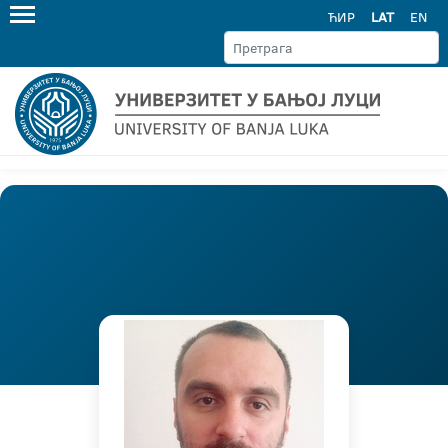
ЋИР
LAT
EN