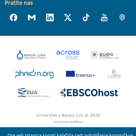
Pratite nas
Univerzitet u Banjoj Luci © 2026
Sva prava zadržana
Ova veb stranica koristi kolačiće radi poboljšanja korisničkog