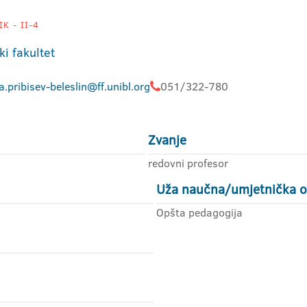
K - II-4
ki fakultet
.pribisev-beleslin@ff.unibl.org
051/322-780
Zvanje
redovni profesor
Uža naučna/umjetnička o
Opšta pedagogija