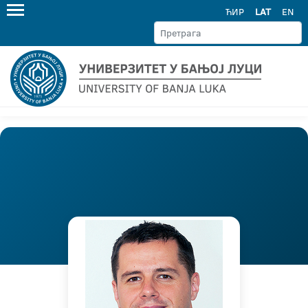
ЋИР
LAT
EN