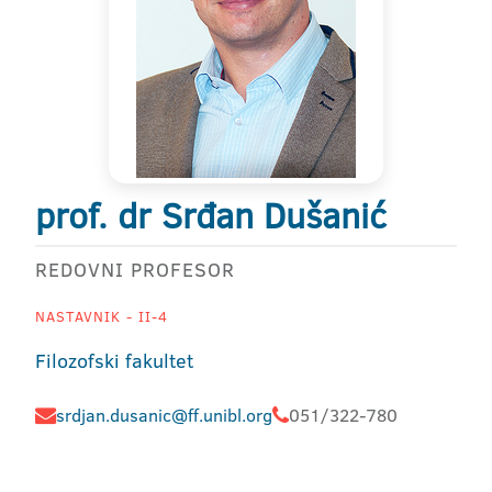
prof. dr Srđan Dušanić
REDOVNI PROFESOR
NASTAVNIK - II-4
Filozofski fakultet
srdjan.dusanic@ff.unibl.org
051/322-780