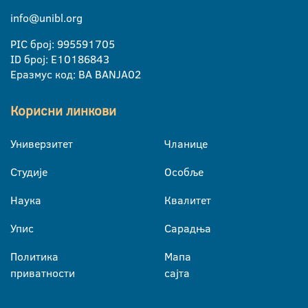
info@unibl.org
PIC број: 995591705
ID број: E10186843
Еразмус код: BA BANJA02
Корисни линкови
Универзитет
Чланице
Студије
Особље
Наука
Квалитет
Упис
Сарадња
Политика
Мапа
приватности
сајта