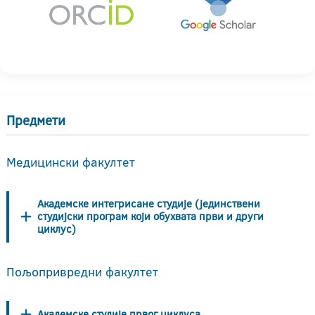
Предмети
Медицински факултет
Академске интегрисане студије (јединствени
студијски програм који обухвата први и други
циклус)
Пољопривредни факултет
Академске студије првог циклуса