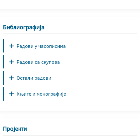
Библиографија
Радови у часописима
Радови са скупова
Остали радови
Књиге и монографије
Пројекти