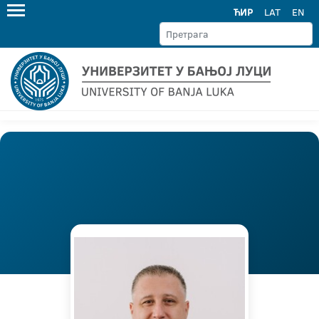
ЋИР
LAT
EN