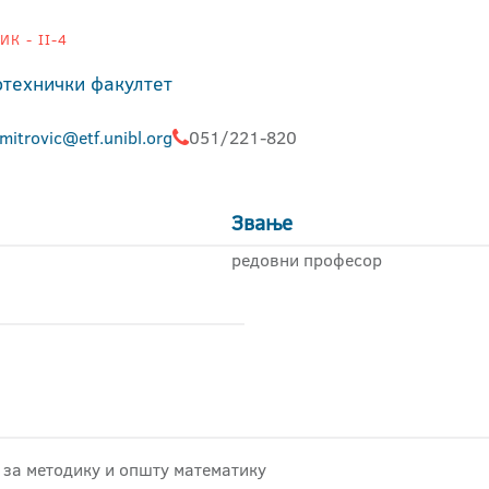
К - II-4
отехнички факултет
mitrovic@etf.unibl.org
051/221-820
Звање
редовни професор
 за методику и општу математику