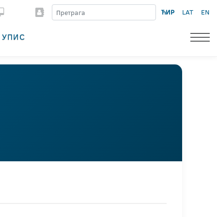
ЋИР
LAT
EN
УПИС