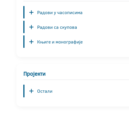
Радови у часописима
Радови са скупова
Књиге и монографије
Пројекти
Остали