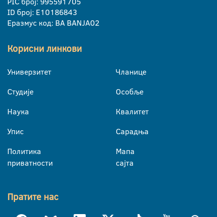
PIC број: 995591705
ID број: E10186843
Еразмус код: BA BANJA02
Корисни линкови
Универзитет
Чланице
Студије
Особље
Наука
Квалитет
Упис
Сарадња
Политика
Мапа
приватности
сајта
Пратите нас