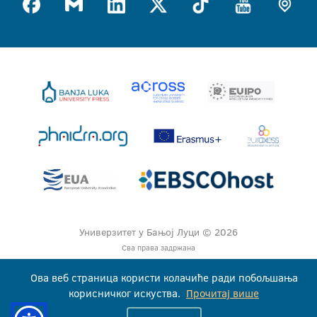
Универзитет у Бањој Луци © 2026
Сва права задржана
Ова веб страница користи колачиће ради побољшања
корисничког искуства.
Прочитај више