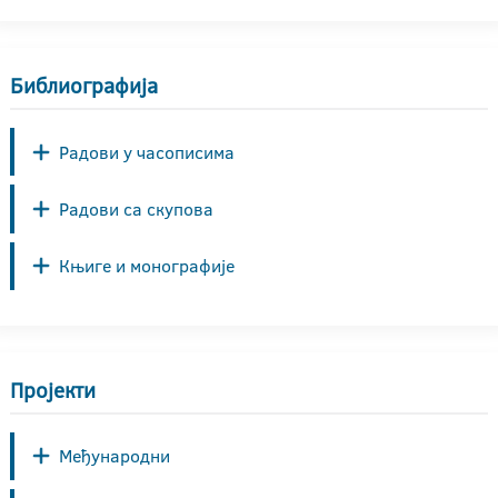
Библиографија
Радови у часописима
Радови са скупова
Књиге и монографије
Пројекти
Међународни