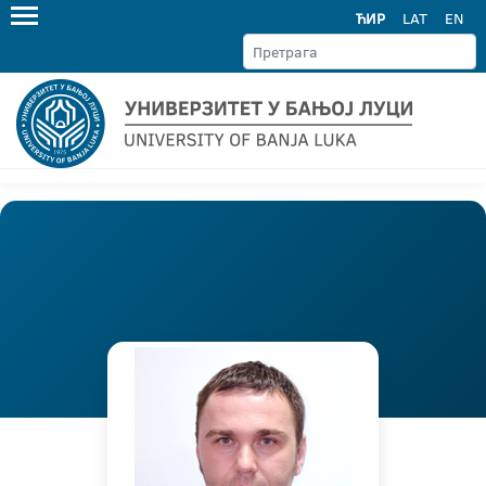
ЋИР
LAT
EN