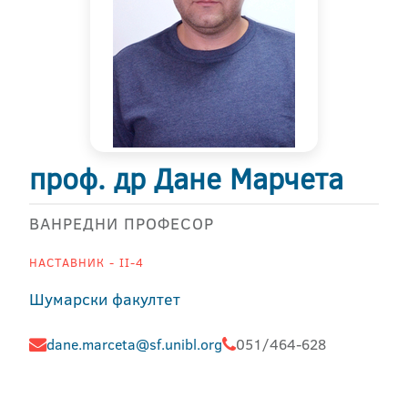
проф. др Дане Марчета
ВАНРЕДНИ ПРОФЕСОР
НАСТАВНИК - II-4
Шумарски факултет
dane.marceta@sf.unibl.org
051/464-628