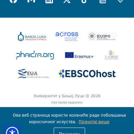
Универзитет у Бањој Луци © 2026
Сва права задржана
Ова веб страница користи колачиће ради побољшања
корисничког искуства.
Прочитај више