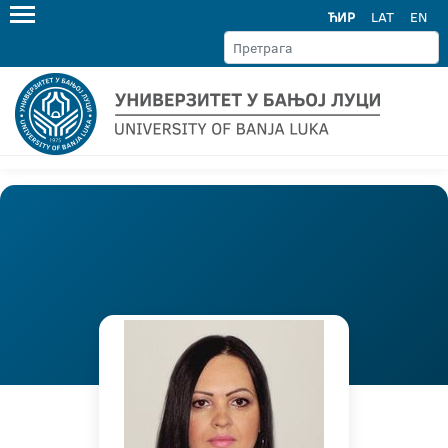
ЋИР
LAT
EN