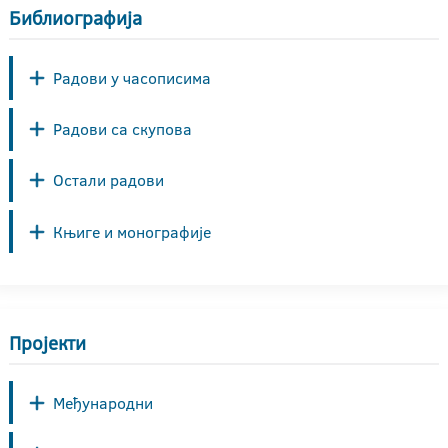
Библиографија
Радови у часописима
Радови са скупова
Остали радови
Књиге и монографије
Пројекти
Међународни