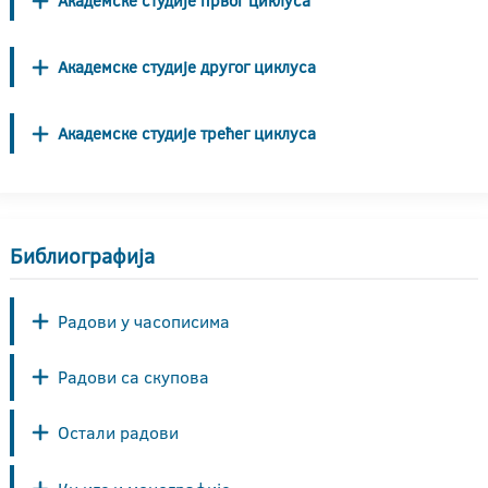
Академске студије првог циклуса
Академске студије другог циклуса
Академске студије трећег циклуса
Библиографија
Радови у часописима
Радови са скупова
Остали радови