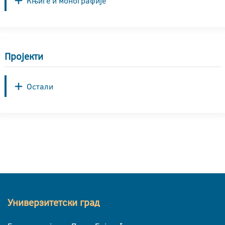
Књиге и монографије
Пројекти
Остали
Универзитетски град