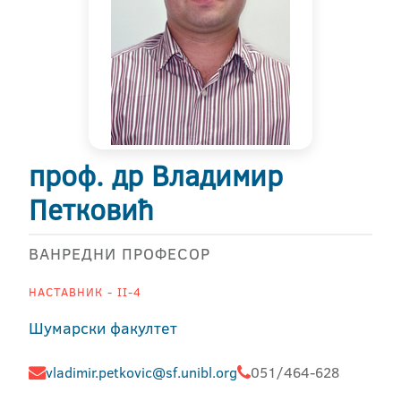
проф. др Владимир
Петковић
ВАНРЕДНИ ПРОФЕСОР
НАСТАВНИК - II-4
Шумарски факултет
vladimir.petkovic@sf.unibl.org
051/464-628