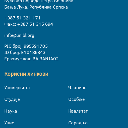
Булевар војводе Петра Бојовића
Бања Лука, Република Српска
+387 51 321 171
Факс: +387 51 315 694
info@unibl.org
PIC број: 995591705
ID број: E10186843
Еразмус код: BA BANJA02
Корисни линкови
Универзитет
Чланице
Студије
Особље
Наука
Квалитет
Упис
Сарадња