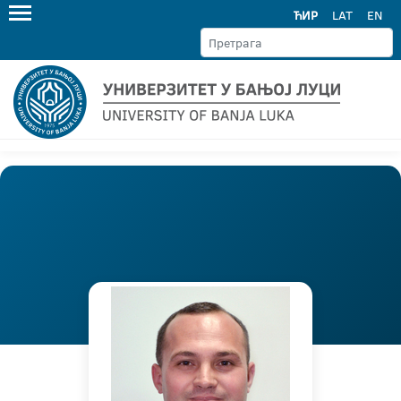
ЋИР
LAT
EN