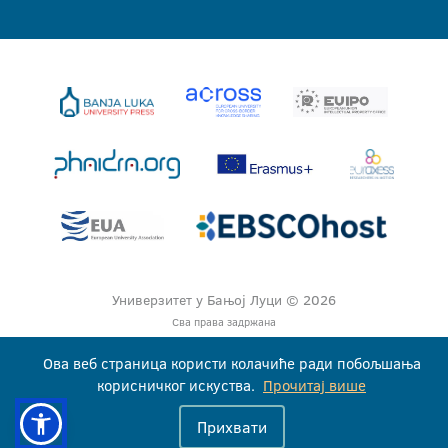
Универзитет у Бањој Луци © 2026
Сва права задржана
Ова веб страница користи колачиће ради побољшања
корисничког искуства.
Прочитај више
Прихвати