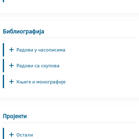
Библиографија
Радови у часописима
Радови са скупова
Књиге и монографије
Пројекти
Остали