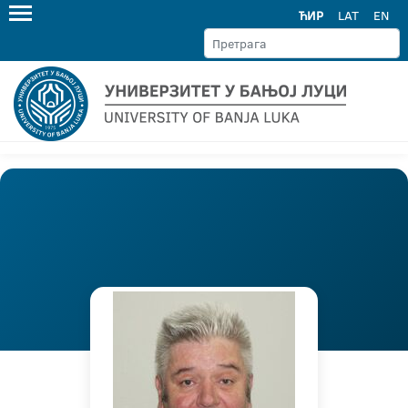
ЋИР
LAT
EN