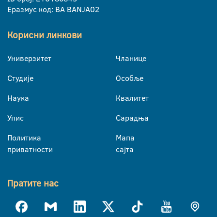
Еразмус код: BA BANJA02
Корисни линкови
Универзитет
Чланице
Студије
Особље
Наука
Квалитет
Упис
Сарадња
Политика
Мапа
приватности
сајта
Пратите нас