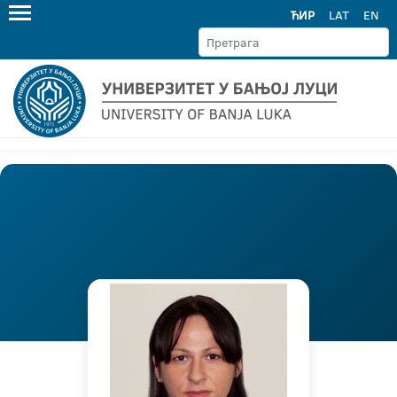
ЋИР
LAT
EN