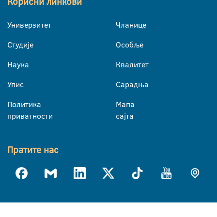
Корисни линкови
Универзитет
Чланице
Студије
Особље
Наука
Квалитет
Упис
Сарадња
Политика
Мапа
приватности
сајта
Пратите нас