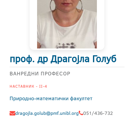
проф. др Драгојла Голуб
ВАНРЕДНИ ПРОФЕСОР
НАСТАВНИК - II-4
Природно-математички факултет
dragojla.golub@pmf.unibl.org
051/436-732