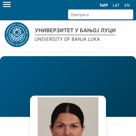
ЋИР
LAT
EN