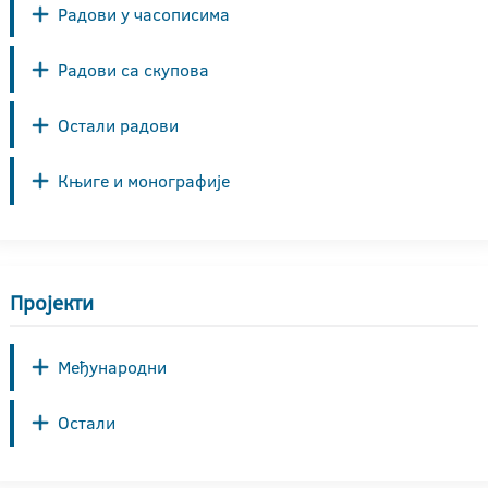
Радови у часописима
Радови са скупова
Остали радови
Књиге и монографије
Пројекти
Међународни
Остали