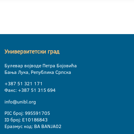
Универзитетски град
Булевар војводе Петра Бојовића
Бања Лука, Република Српска
+387 51 321 171
Факс: +387 51 315 694
info@unibl.org
PIC број: 995591705
ID број: E10186843
Еразмус код: BA BANJA02