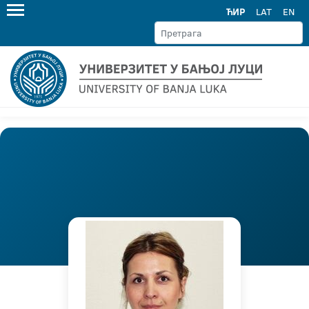
ЋИР
LAT
EN