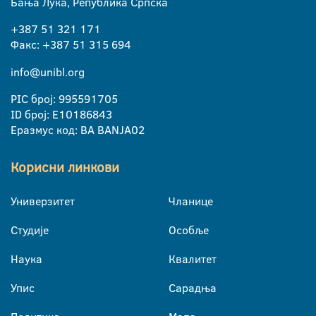
Бања Лука, Република Српска
+387 51 321 171
Факс: +387 51 315 694
info@unibl.org
PIC број: 995591705
ID број: E10186843
Еразмус код: BA BANJA02
Корисни линкови
Универзитет
Чланице
Студије
Особље
Наука
Квалитет
Упис
Сарадња