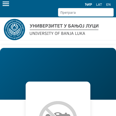
ЋИР
LAT
EN