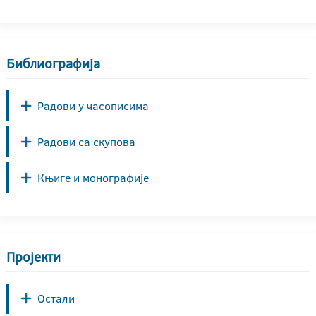
Библиографија
Радови у часописима
Радови са скупова
Књиге и монографије
Пројекти
Остали