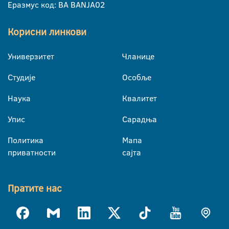
Еразмус код: BA BANJA02
Корисни линкови
Универзитет
Чланице
Студије
Особље
Наука
Квалитет
Упис
Сарадња
Политика
Мапа
приватности
сајта
Пратите нас