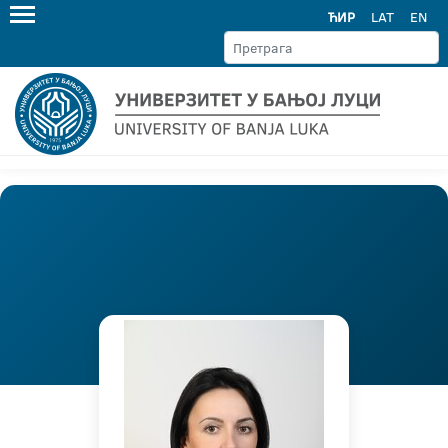
ЋИР
LAT
EN