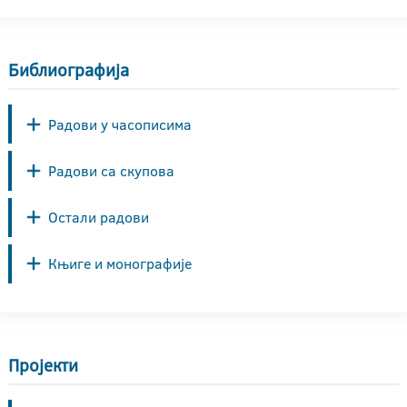
Библиографија
Радови у часописима
Радови са скупова
Остали радови
Књиге и монографије
Пројекти