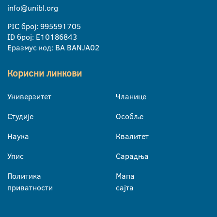
info@unibl.org
PIC број: 995591705
ID број: E10186843
Еразмус код: BA BANJA02
Корисни линкови
Универзитет
Чланице
Студије
Особље
Наука
Квалитет
Упис
Сарадња
Политика
Мапа
приватности
сајта