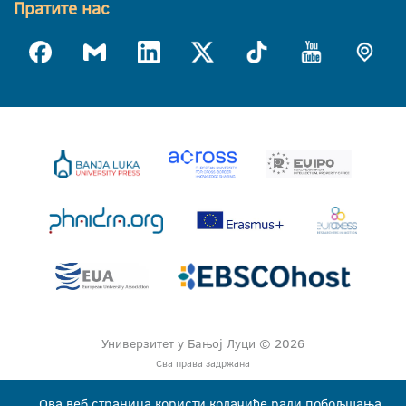
Пратите нас
Универзитет у Бањој Луци © 2026
Сва права задржана
Ова веб страница користи колачиће ради побољшања