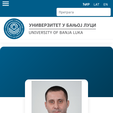
ЋИР
LAT
EN