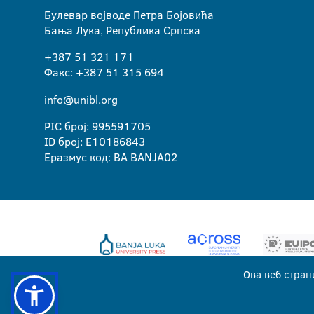
Булевар војводе Петра Бојовића
Бања Лука, Република Српска
+387 51 321 171
Факс: +387 51 315 694
info@unibl.org
PIC број: 995591705
ID број: E10186843
Еразмус код: BA BANJA02
Ова веб стран