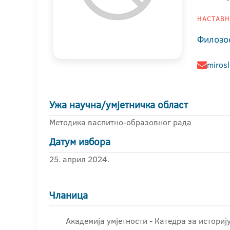
НАСТАВНИ
Филозо
mirosl
Ужа научна/умјетничка област
Методика васпитно-образовног рада
Датум избора
25. април 2024.
Чланица
Академија умјетности - Катедра за историј