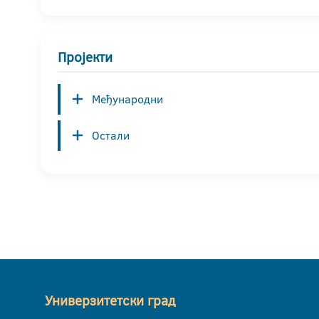
Пројекти
Међународни
Остали
Универзитетски град