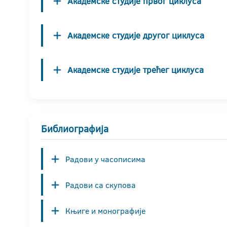
Академске студије првог циклуса
Академске студије другог циклуса
Академске студије трећег циклуса
Библиографија
Радови у часописима
Радови са скупова
Књиге и монографије