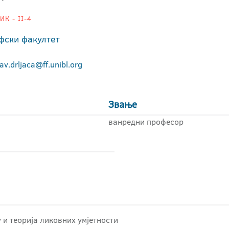
К - II-4
фски факултет
av.drljaca@ff.unibl.org
Звање
ванредни професор
у и теорија ликовних умјетности