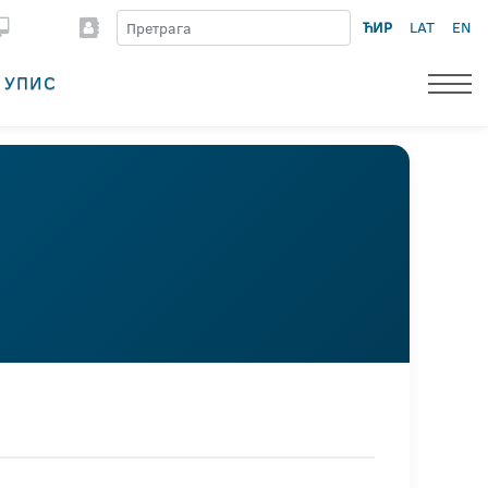
ЋИР
LAT
EN
УПИС