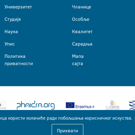
Универзитет
Чланице
Студије
Особље
Наука
Квалитет
Упис
Сарадња
Политика
Мапа
приватности
сајта
ица користи колачиће ради побољшања корисничког искуства.
Универзитет у Бањој Луци © 2026
Прихвати
Сва права задржана