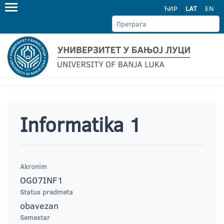
ЋИР
LAT
EN
Informatika 1
Akronim
OG07INF1
Status predmeta
obavezan
Semestar