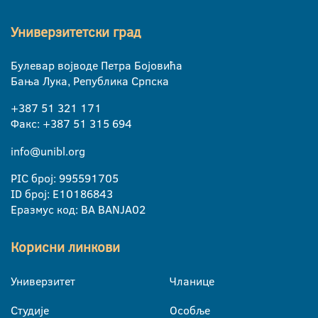
Универзитетски град
Булевар војводе Петра Бојовића
Бања Лука, Република Српска
+387 51 321 171
Факс: +387 51 315 694
info@unibl.org
PIC број: 995591705
ID број: E10186843
Еразмус код: BA BANJA02
Корисни линкови
Универзитет
Чланице
Студије
Особље