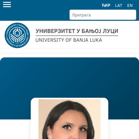
ЋИР
LAT
EN