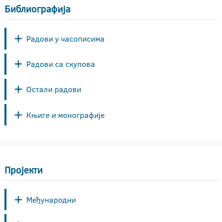
Библиографија
Радови у часописима
Радови са скупова
Остали радови
Књиге и монографије
Пројекти
Међународни