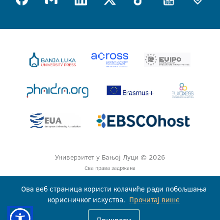
Универзитет у Бањој Луци © 2026
Сва права задржана
Ова веб страница користи колачиће ради побољшања
корисничког искуства.
Прочитај више