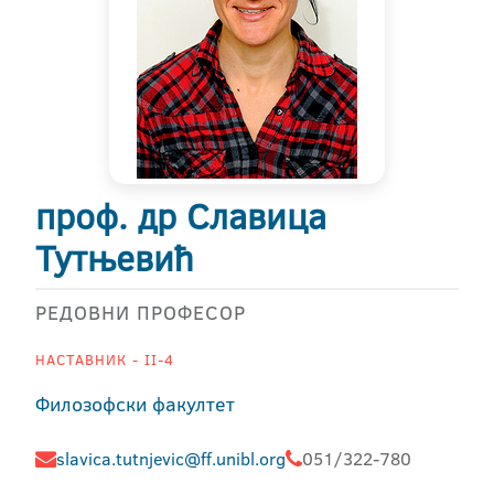
проф. др Славица
Тутњевић
РЕДОВНИ ПРОФЕСОР
НАСТАВНИК - II-4
Филозофски факултет
slavica.tutnjevic@ff.unibl.org
051/322-780