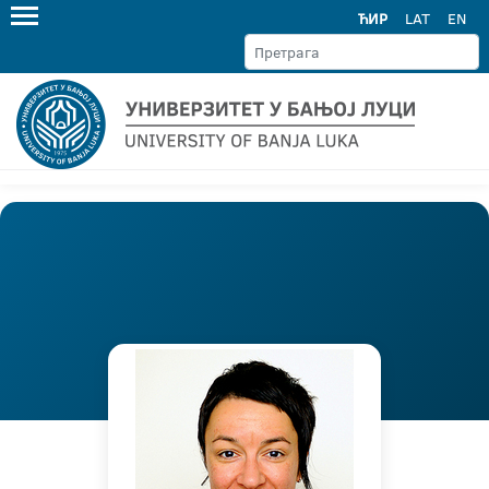
ЋИР
LAT
EN