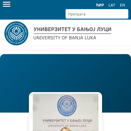
ЋИР
LAT
EN