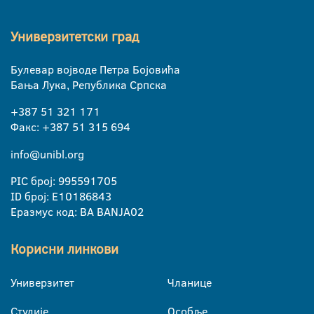
Универзитетски град
Булевар војводе Петра Бојовића
Бања Лука, Република Српска
+387 51 321 171
Факс: +387 51 315 694
info@unibl.org
PIC број: 995591705
ID број: E10186843
Еразмус код: BA BANJA02
Корисни линкови
Универзитет
Чланице
Студије
Особље