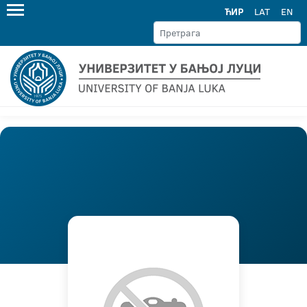
ЋИР
LAT
EN