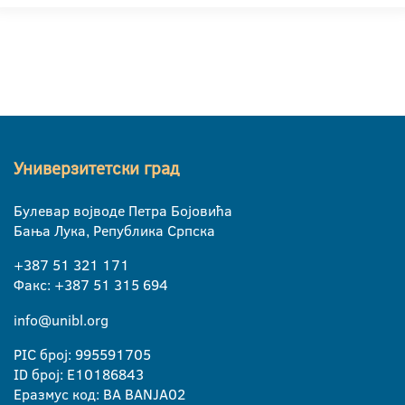
Универзитетски град
Булевар војводе Петра Бојовића
Бања Лука, Република Српска
+387 51 321 171
Факс: +387 51 315 694
info@unibl.org
PIC број: 995591705
ID број: E10186843
Еразмус код: BA BANJA02