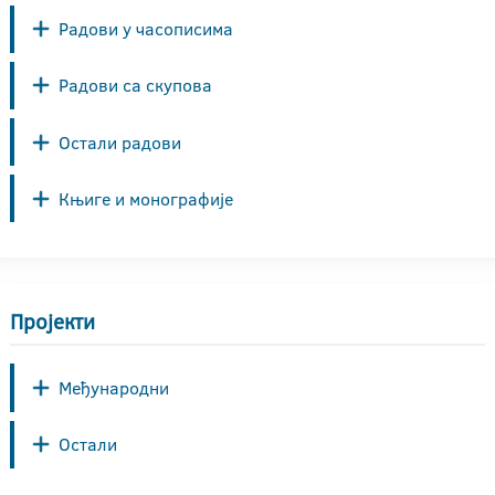
Радови у часописима
Радови са скупова
Остали радови
Књиге и монографије
Пројекти
Међународни
Остали