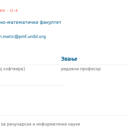
К - II-4
но-математички факултет
n.matic@pmf.unibl.org
Звање
ј софтвера)
редовни професор
 за рачунарске и информатичке науке