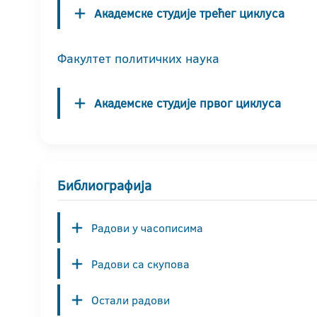
Академске студије трећег циклуса
Факултет политичких наука
Академске студије првог циклуса
Библиографија
Радови у часописима
Радови са скупова
Остали радови