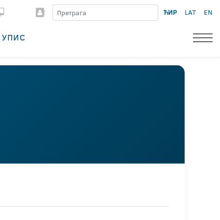
ЋИР
LAT
EN
УПИС