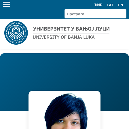
ЋИР
LAT
EN