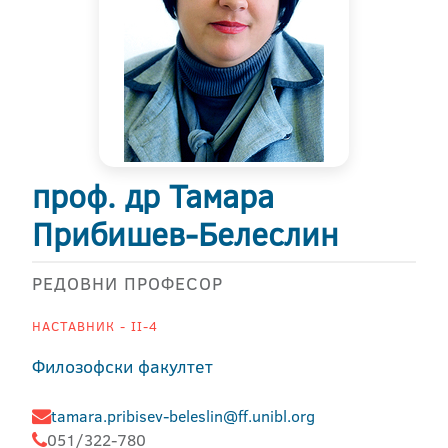
проф. др Тамара
Прибишев-Белеслин
РЕДОВНИ ПРОФЕСОР
НАСТАВНИК - II-4
Филозофски факултет
tamara.pribisev-beleslin@ff.unibl.org
051/322-780