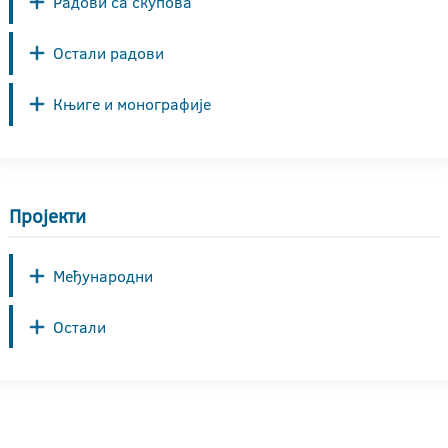
Радови са скупова
Остали радови
Књиге и монографије
Пројекти
Међународни
Остали