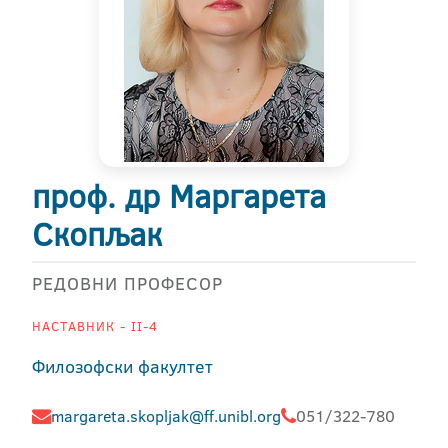
проф. др Маргарета
Скопљак
РЕДОВНИ ПРОФЕСОР
НАСТАВНИК - II-4
Филозофски факултет
margareta.skopljak@ff.unibl.org
051/322-780