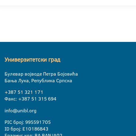
Универзитетски град
Булевар војводе Петра Бојовића
Бања Лука, Република Српска
+387 51 321 171
Факс: +387 51 315 694
info@unibl.org
PIC број: 995591705
ID број: E10186843
Еразмус код: BA BANJA02