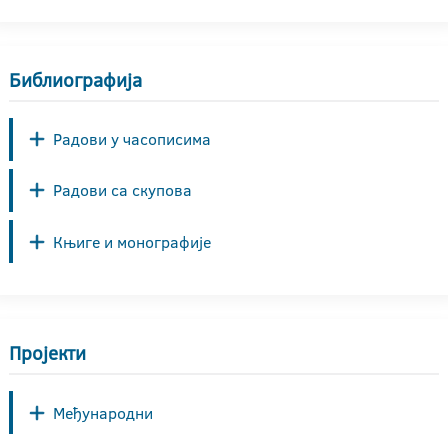
Библиографија
Радови у часописима
Радови са скупова
Књиге и монографије
Пројекти
Међународни