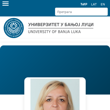
ЋИР
LAT
EN