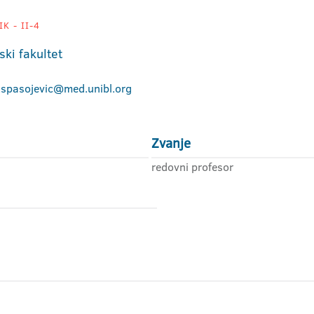
K - II-4
ski fakultet
.spasojevic@med.unibl.org
Zvanje
redovni profesor