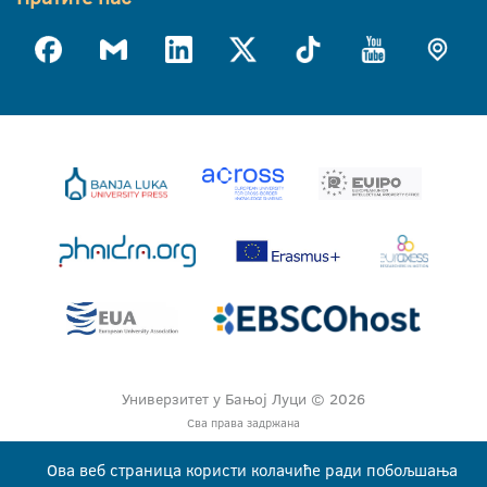
Универзитет у Бањој Луци © 2026
Сва права задржана
Ова веб страница користи колачиће ради побољшања