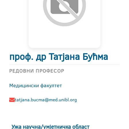
проф. др Татјана Бућма
РЕДОВНИ ПРОФЕСОР
Медицински факултет
tatjana.bucma@med.unibl.org
Ужа научна/умјетничка област