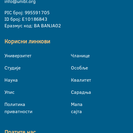
info@unibl.org
PIC број: 995591705
ID број: E10186843
Еразмус код: BA BANJA02
Корисни линкови
Универзитет
Чланице
Студије
Особље
Наука
Квалитет
Упис
Сарадња
Политика
Мапа
приватности
сајта
Пратите нас