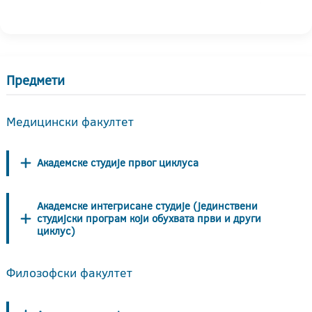
Предмети
Медицински факултет
Академске студије првог циклуса
Академске интегрисане студије (јединствени
студијски програм који обухвата први и други
циклус)
Филозофски факултет