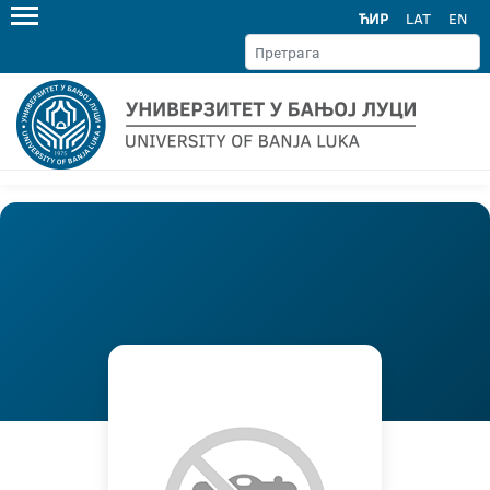
ЋИР
LAT
EN