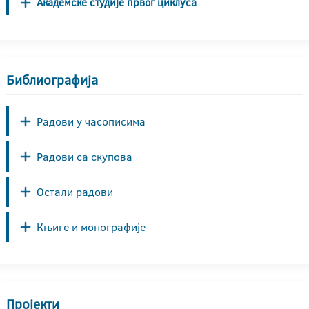
Академске студије првог циклуса
Библиографија
Радови у часописима
Радови са скупова
Остали радови
Књиге и монографије
Пројекти