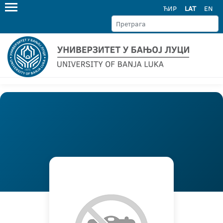
ЋИР
LAT
EN