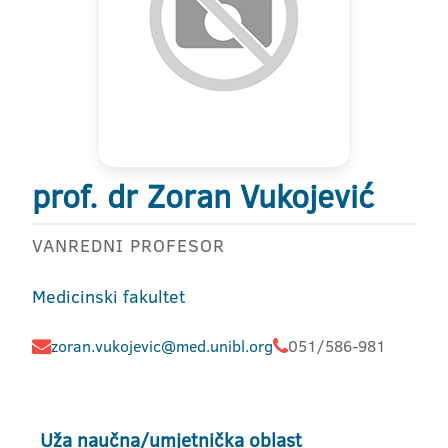
prof. dr Zoran Vukojević
VANREDNI PROFESOR
Medicinski fakultet
zoran.vukojevic@med.unibl.org
051/586-981
Uža naučna/umjetnička oblast