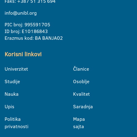
Faks: +387 51 315 694
info@unibl.org
PIC broj: 995591705
ID broj: E10186843
Erazmus kod: BA BANJA02
Korisni linkovi
Univerzitet
Članice
Studije
Osoblje
Nauka
Kvalitet
Upis
Saradnja
Politika
Mapa
privatnosti
sajta