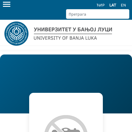
ЋИР
LAT
EN