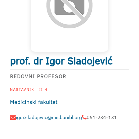
prof. dr Igor Sladojević
REDOVNI PROFESOR
NASTAVNIK - II-4
Medicinski fakultet
igor.sladojevic@med.unibl.org
051-234-131