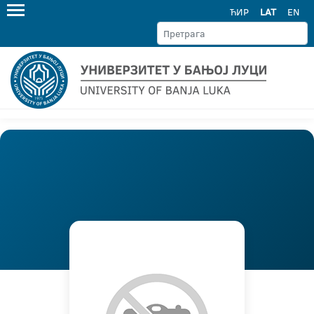
ЋИР
LAT
EN