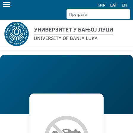
ЋИР
LAT
EN